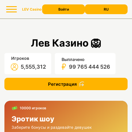
LEV Casino
Войти
RU
Лев Казино
🦁
Игроков
Выплачено
5,555,312
99 765 444 526
Регистрация
10000 игроков
Эротик шоу
Заберите бонусы и раздевайте девушек