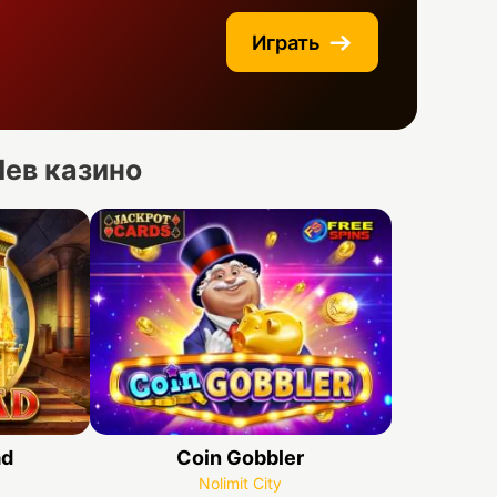
Играть
ев казино
ad
Coin Gobbler
Nolimit City