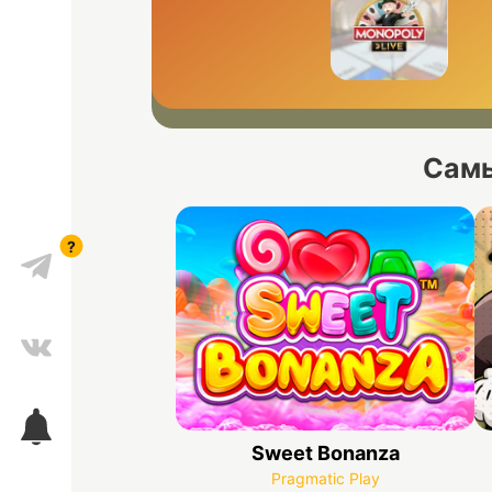
Самы
?
Sweet Bonanza
Pragmatic Play