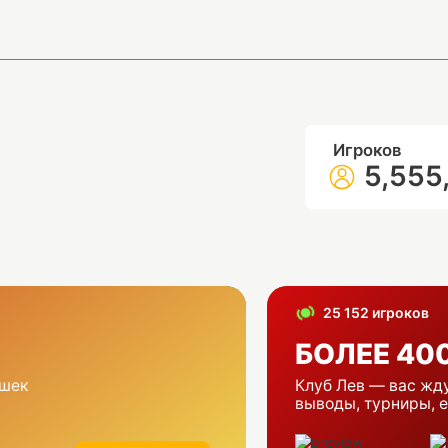
Игроков
5,555
25 152 игроков
БОЛЕЕ 40
ушек
Клуб Лев — вас жд
выводы, турниры, 