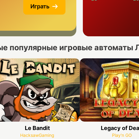
Играть
е популярные игровые автоматы Л
Le Bandit
Legacy of De
HacksawGaming
Play'n GO