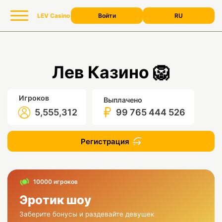
LEV Casino
Войти
RU
Лев Казино
🦁
Игроков
Выплачено
5,555,312
99 765 444 526
Регистрация
10000 игроков
Эротик шоу
Заберите бонусы и раздевайте девушек